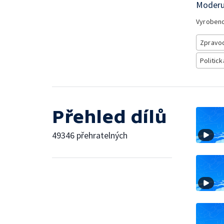
Moderuj
Vyroben
Zpravod
Politick
Přehled dílů
49346 přehratelných