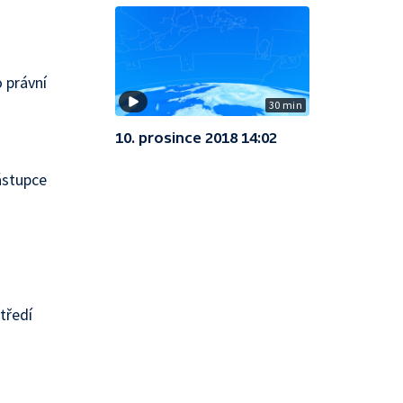
 právní
30 min
10. prosince 2018 14:02
zástupce
tředí