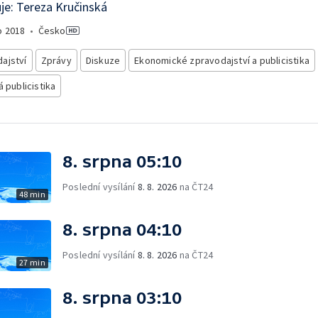
e: Tereza Kručinská
o
2018
•
Česko
ajství
Zprávy
Diskuze
Ekonomické zpravodajství a publicistika
á publicistika
8. srpna 05:10
Poslední vysílání
8. 8. 2026
na ČT24
48 min
8. srpna 04:10
Poslední vysílání
8. 8. 2026
na ČT24
27 min
8. srpna 03:10