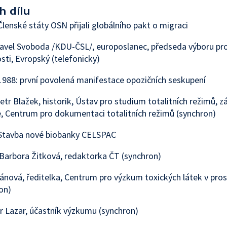
h dílu
lenské státy OSN přijali globálního pakt o migraci
avel Svoboda /KDU-ČSL/, europoslanec, předseda výboru pro
osti, Evropský (telefonicky)
988: první povolená manifestace opozičních seskupení
etr Blažek, historik, Ústav pro studium totalitních režimů, 
e, Centrum pro dokumentaci totalitních režimů (synchron)
Stavba nové biobanky CELSPAC
Barbora Žitková, redaktorka ČT (synchron)
ánová, ředitelka, Centrum pro výzkum toxických látek v pros
on)
 Lazar, účastník výzkumu (synchron)