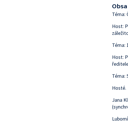
Obsa
Téma: Č
Host: P
záležit
Téma: 1
Host: P
ředitel
Téma: 
Hosté. 
Jana Kl
(synchr
Lubomír