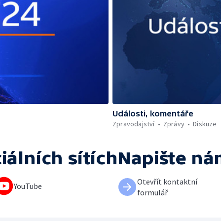
Události, komentáře
Zpravodajství
Zprávy
Diskuze
iálních sítích
Napište ná
Otevřít kontaktní
YouTube
formulář