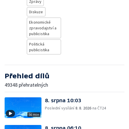
Zprávy
Diskuze
Ekonomické
zpravodajství a
publicistika
Politická
publicistika
Přehled dílů
49348 přehratelných
8. srpna 10:03
Poslední vysílání
8. 8. 2026
na ČT24
56 min
8. srpna 06:10