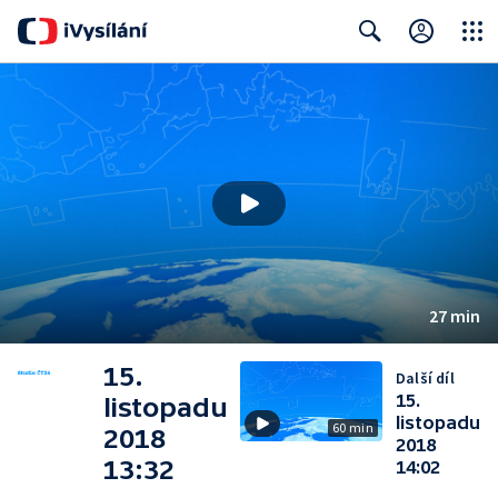
Close
Search
27 min
15.
Další díl
15.
listopadu
listopadu
60 min
2018
2018
13:32
14:02