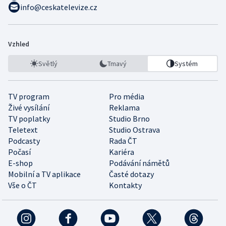
info@ceskatelevize.cz
Vzhled
Světlý
Tmavý
Systém
TV program
Pro média
Živé vysílání
Reklama
TV poplatky
Studio Brno
Teletext
Studio Ostrava
Podcasty
Rada ČT
Počasí
Kariéra
E-shop
Podávání námětů
Mobilní a TV aplikace
Časté dotazy
Vše o ČT
Kontakty