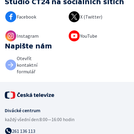
Studio ČT24
na sociálních sítích
Facebook
X (Twitter)
Instagram
YouTube
Napište nám
Otevřít
kontaktní
formulář
Divácké centrum
každý všední den:
8:00—16:00 hodin
261 136 113