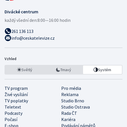
Divácké centrum
každý všední den:
8:00—16:00 hodin
261 136 113
info@ceskatelevize.cz
Vzhled
Světlý
Tmavý
Systém
TV program
Pro média
Živé vysílání
Reklama
TV poplatky
Studio Brno
Teletext
Studio Ostrava
Podcasty
Rada ČT
Počasí
Kariéra
E-shop
Podávání námětů