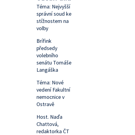
Téma: Nejvyšší
správní soud ke
stížnostem na
volby
Brífink
předsedy
volebního
senátu Tomáše
Langáška
Téma: Nové
vedení Fakultní
nemocnice v
Ostravě
Host. Naďa
Chattová,
redaktorka ČT