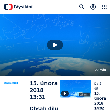
Close
Search
27 min
15. února
Další
díl
2018
15.
27 min
13:31
února
2018
Obsah dílu
14:02