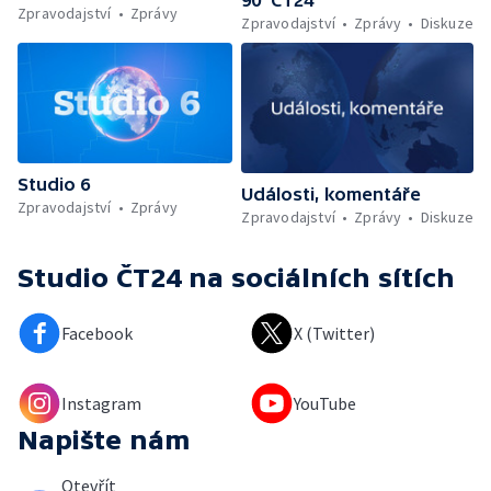
90’ ČT24
Zpravodajství
Zprávy
Zpravodajství
Zprávy
Diskuze
Studio 6
Události, komentáře
Zpravodajství
Zprávy
Zpravodajství
Zprávy
Diskuze
Studio ČT24
na sociálních sítích
Facebook
X (Twitter)
Instagram
YouTube
Napište nám
Otevřít