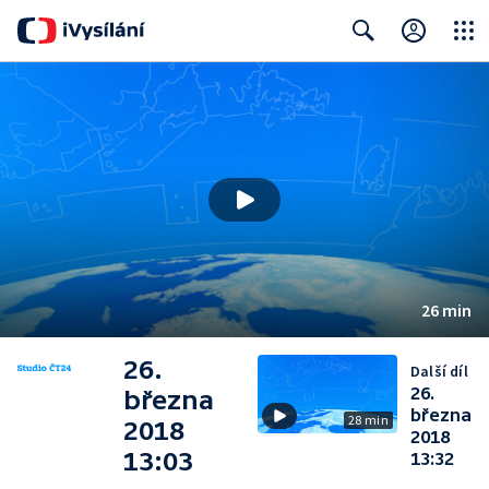
Close
Search
26 min
26.
Další díl
26.
března
března
28 min
2018
2018
13:03
13:32