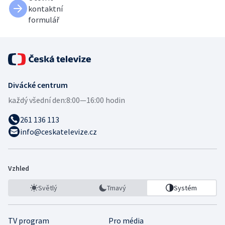
kontaktní
formulář
Divácké centrum
každý všední den:
8:00—16:00 hodin
261 136 113
info@ceskatelevize.cz
Vzhled
Světlý
Tmavý
Systém
TV program
Pro média