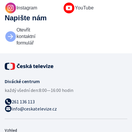
Instagram
YouTube
Napište nám
Otevřít
kontaktní
formulář
Divácké centrum
každý všední den:
8:00—16:00 hodin
261 136 113
info@ceskatelevize.cz
Vzhled