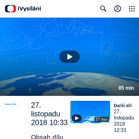
Close
Search
85 min
27.
Další díl
27.
listopadu
listopadu
27 min
2018 10:33
2018
12:33
Obsah dílu