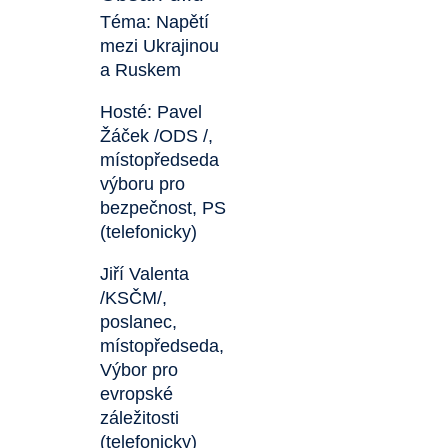
Téma: Napětí
mezi Ukrajinou
a Ruskem
Hosté: Pavel
Žáček /ODS /,
místopředseda
výboru pro
bezpečnost, PS
(telefonicky)
Jiří Valenta
/KSČM/,
poslanec,
místopředseda,
Výbor pro
evropské
záležitosti
(telefonicky)