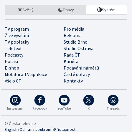
Světlý
Tmavý
Systém
TV program
Pro média
Živé vysílání
Reklama
TV poplatky
Studio Brno
Teletext
Studio Ostrava
Podcasty
Rada ČT
Počasí
Kariéra
E-shop
Podávání námětů
Mobilní a TV aplikace
Časté dotazy
Vše o ČT
Kontakty
Instagram
Facebook
YouTube
X
Threads
© Česká televize
•
•
English
Ochrana soukromí
Přístupnost