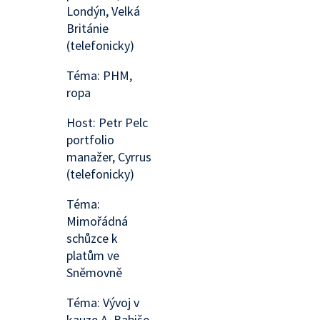
Londýn, Velká
Británie
(telefonicky)
Téma: PHM,
ropa
Host: Petr Pelc
portfolio
manažer, Cyrrus
(telefonicky)
Téma:
Mimořádná
schůzce k
platům ve
Sněmovně
Téma: Vývoj v
kauze A. Babiše