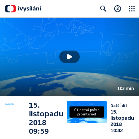
Close
Search
103 min
15.
Další díl
ČT nemá práva
15.
listopadu
pro internet
listopadu
2018
2018
09:59
10:42