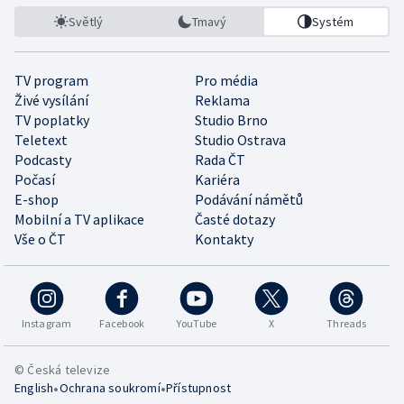
Světlý
Tmavý
Systém
TV program
Pro média
Živé vysílání
Reklama
TV poplatky
Studio Brno
Teletext
Studio Ostrava
Podcasty
Rada ČT
Počasí
Kariéra
E-shop
Podávání námětů
Mobilní a TV aplikace
Časté dotazy
Vše o ČT
Kontakty
Instagram
Facebook
YouTube
X
Threads
© Česká televize
•
•
English
Ochrana soukromí
Přístupnost