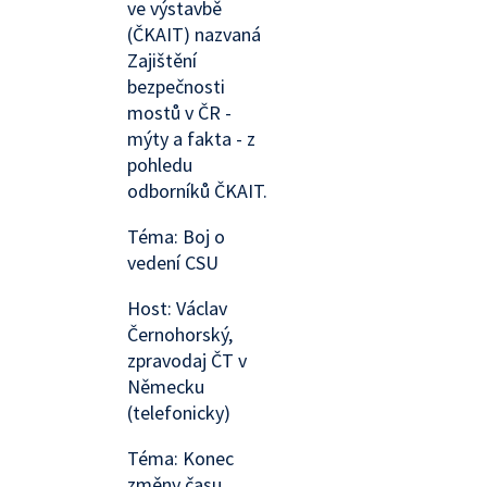
ve výstavbě
(ČKAIT) nazvaná
Zajištění
bezpečnosti
mostů v ČR -
mýty a fakta - z
pohledu
odborníků ČKAIT.
Téma: Boj o
vedení CSU
Host: Václav
Černohorský,
zpravodaj ČT v
Německu
(telefonicky)
Téma: Konec
změny času