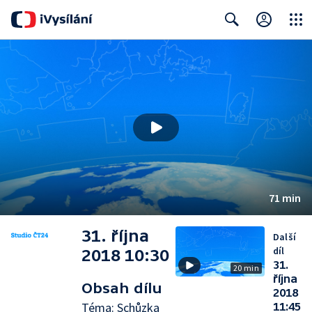
Close
Search
71 min
31. října
Další
díl
2018 10:30
31.
20 min
října
Obsah dílu
2018
Téma: Schůzka
11:45