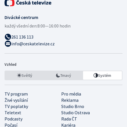
Divácké centrum
každý všední den:
8:00—16:00 hodin
261 136 113
info@ceskatelevize.cz
Vzhled
Světlý
Tmavý
Systém
TV program
Pro média
Živé vysílání
Reklama
TV poplatky
Studio Brno
Teletext
Studio Ostrava
Podcasty
Rada ČT
Počasí
Kariéra