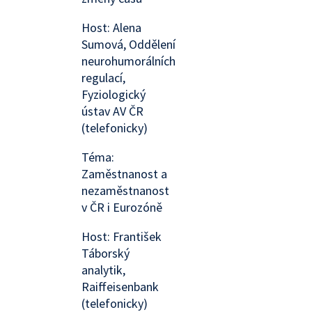
Host: Alena
Sumová, Oddělení
neurohumorálních
regulací,
Fyziologický
ústav AV ČR
(telefonicky)
Téma:
Zaměstnanost a
nezaměstnanost
v ČR i Eurozóně
Host: František
Táborský
analytik,
Raiffeisenbank
(telefonicky)