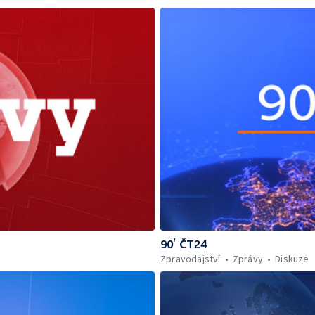
90’ ČT24
Zpravodajství
Zprávy
Diskuze