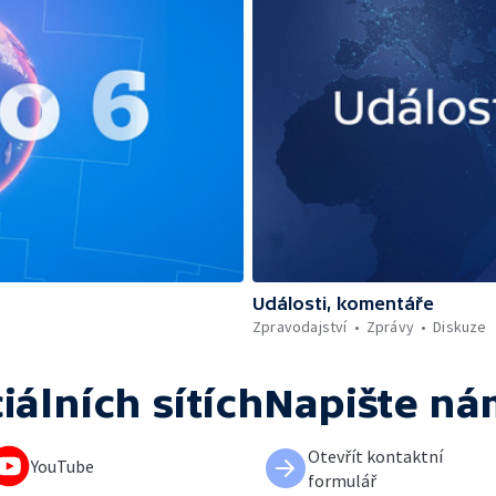
Události, komentáře
Zpravodajství
Zprávy
Diskuze
iálních sítích
Napište ná
Otevřít kontaktní
YouTube
formulář