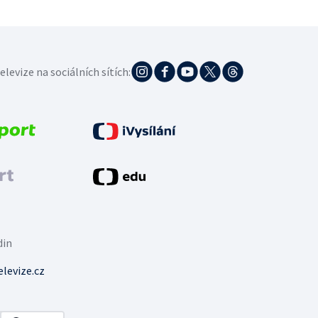
elevize na sociálních sítích:
din
levize.cz