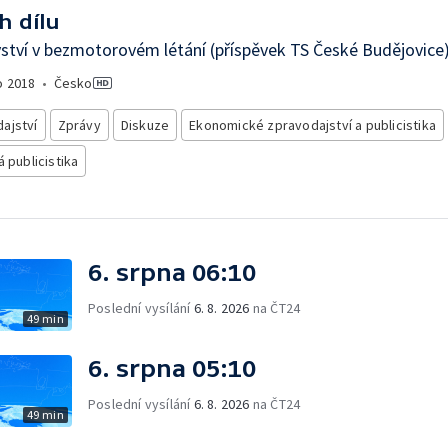
h dílu
ství v bezmotorovém létání (příspěvek TS České Budějovice
o
2018
•
Česko
ajství
Zprávy
Diskuze
Ekonomické zpravodajství a publicistika
á publicistika
6. srpna 06:10
Poslední vysílání
6. 8. 2026
na ČT24
49 min
6. srpna 05:10
Poslední vysílání
6. 8. 2026
na ČT24
49 min