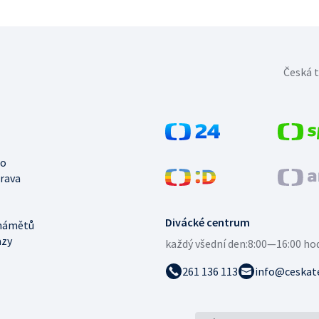
Česká t
no
trava
Divácké centrum
námětů
azy
každý všední den:
8:00—16:00 ho
261 136 113
info@ceskate