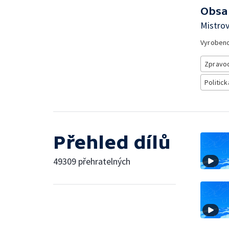
Obsa
Mistrov
Vyroben
Zpravod
Politick
Přehled dílů
49309 přehratelných