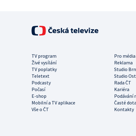
TV program
Pro média
Živé vysílání
Reklama
TV poplatky
Studio Br
Teletext
Studio Os
Podcasty
Rada ČT
Počasí
Kariéra
E-shop
Podávání 
Mobilní a TV aplikace
Časté dot
Vše o ČT
Kontakty