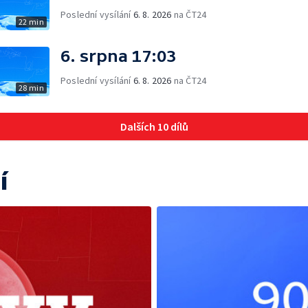
Poslední vysílání
6. 8. 2026
na ČT24
22 min
6. srpna 17:03
Poslední vysílání
6. 8. 2026
na ČT24
28 min
Dalších 10 dílů
í