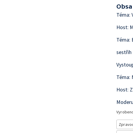
Obsa
Téma: V
Host: M
Téma: 
sestřih
Vystoup
Téma: 
Host: Z
Moderu
Vyroben
Zpravod