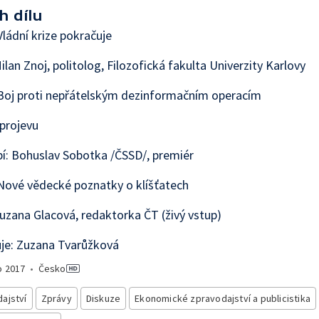
h dílu
ládní krize pokračuje
ilan Znoj, politolog, Filozofická fakulta Univerzity Karlovy
Boj proti nepřátelským dezinformačním operacím
 projevu
í: Bohuslav Sobotka /ČSSD/, premiér
Nové vědecké poznatky o klíšťatech
uzana Glacová, redaktorka ČT (živý vstup)
je: Zuzana Tvarůžková
o
2017
•
Česko
ajství
Zprávy
Diskuze
Ekonomické zpravodajství a publicistika