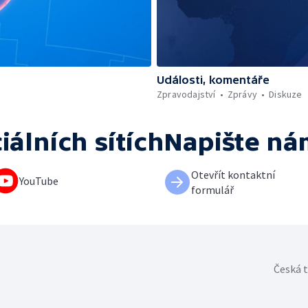
Události, komentáře
Zpravodajství
Zprávy
Diskuze
iálních sítích
Napište ná
Otevřít kontaktní
YouTube
formulář
Česká t