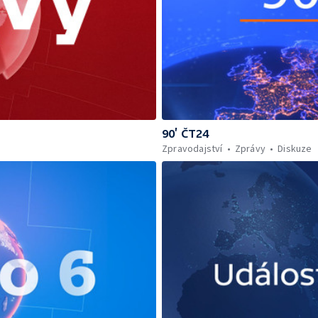
90’ ČT24
Zpravodajství
Zprávy
Diskuze