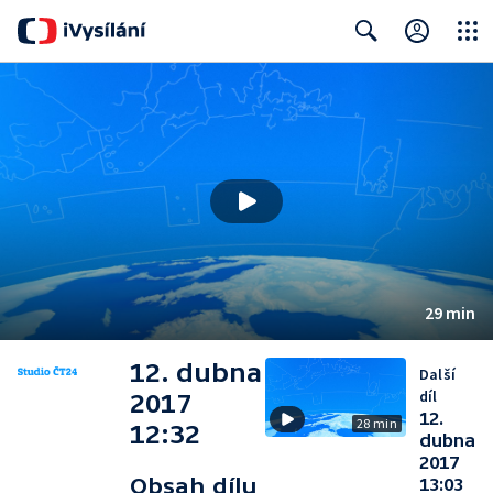
Close
Search
29 min
12. dubna
Další
díl
2017
12.
28 min
12:32
dubna
2017
Obsah dílu
13:03