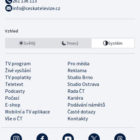
261 136 113
info@ceskatelevize.cz
Vzhled
Světlý
Tmavý
Systém
TV program
Pro média
Živé vysílání
Reklama
TV poplatky
Studio Brno
Teletext
Studio Ostrava
Podcasty
Rada ČT
Počasí
Kariéra
E-shop
Podávání námětů
Mobilní a TV aplikace
Časté dotazy
Vše o ČT
Kontakty