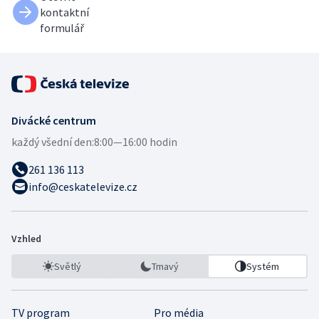
kontaktní
formulář
Divácké centrum
každý všední den:
8:00—16:00 hodin
261 136 113
info@ceskatelevize.cz
Vzhled
Světlý
Tmavý
Systém
TV program
Pro média