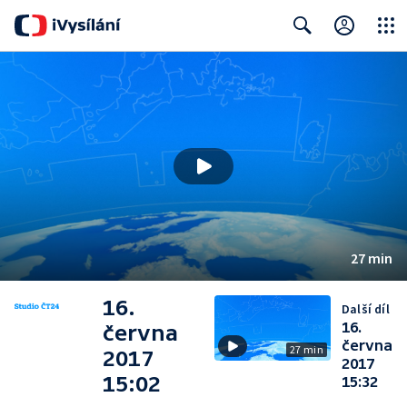
Close
Search
27 min
16.
Další díl
16.
června
června
27 min
2017
2017
15:02
15:32