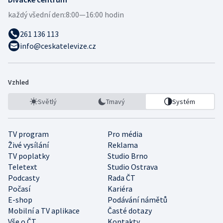
každý všední den:
8:00—16:00 hodin
261 136 113
info@ceskatelevize.cz
Vzhled
Světlý
Tmavý
Systém
TV program
Pro média
Živé vysílání
Reklama
TV poplatky
Studio Brno
Teletext
Studio Ostrava
Podcasty
Rada ČT
Počasí
Kariéra
E-shop
Podávání námětů
Mobilní a TV aplikace
Časté dotazy
Vše o ČT
Kontakty