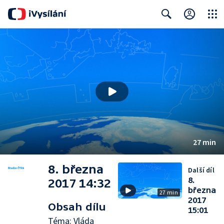
Close
Search
27 min
8. března
Další díl
8.
2017 14:32
března
27 min
2017
Obsah dílu
15:01
Téma: Vláda