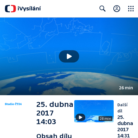
Close
Search
26 min
25. dubna
Další
díl
2017
25.
28 min
14:03
dubna
2017
Obsah dílu
14:31