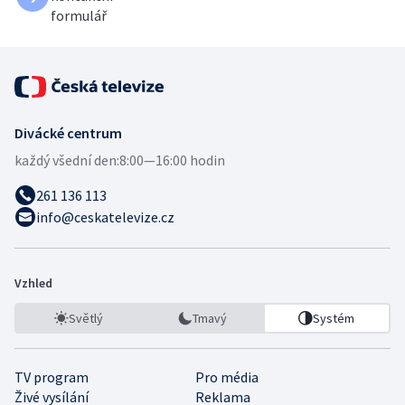
formulář
Divácké centrum
každý všední den:
8:00—16:00 hodin
261 136 113
info@ceskatelevize.cz
Vzhled
Světlý
Tmavý
Systém
TV program
Pro média
Živé vysílání
Reklama