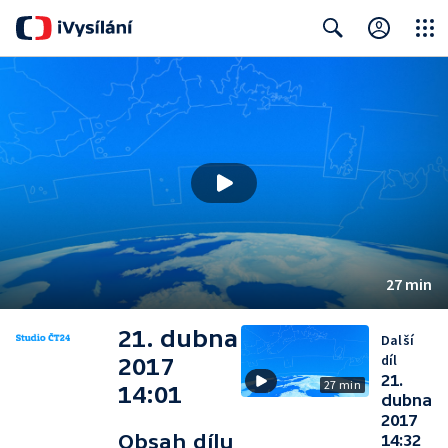
Close
Search
27 min
21. dubna
Další
díl
2017
21.
27 min
14:01
dubna
2017
Obsah dílu
14:32