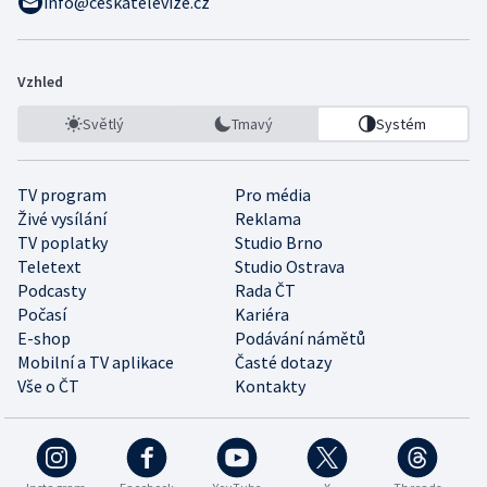
info@ceskatelevize.cz
Vzhled
Světlý
Tmavý
Systém
TV program
Pro média
Živé vysílání
Reklama
TV poplatky
Studio Brno
Teletext
Studio Ostrava
Podcasty
Rada ČT
Počasí
Kariéra
E-shop
Podávání námětů
Mobilní a TV aplikace
Časté dotazy
Vše o ČT
Kontakty