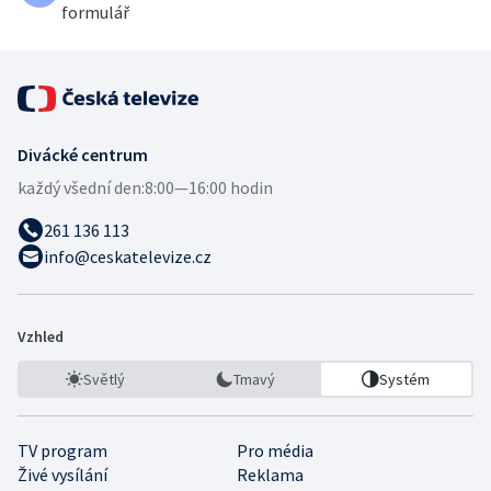
formulář
Divácké centrum
každý všední den:
8:00—16:00 hodin
261 136 113
info@ceskatelevize.cz
Vzhled
Světlý
Tmavý
Systém
TV program
Pro média
Živé vysílání
Reklama