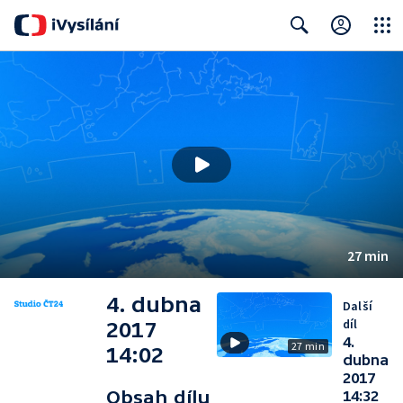
Close
Search
27 min
4. dubna
Další
díl
2017
4.
27 min
14:02
dubna
2017
Obsah dílu
14:32