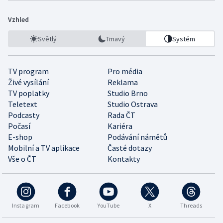
Vzhled
Světlý
Tmavý
Systém
TV program
Pro média
Živé vysílání
Reklama
TV poplatky
Studio Brno
Teletext
Studio Ostrava
Podcasty
Rada ČT
Počasí
Kariéra
E-shop
Podávání námětů
Mobilní a TV aplikace
Časté dotazy
Vše o ČT
Kontakty
Instagram
Facebook
YouTube
X
Threads