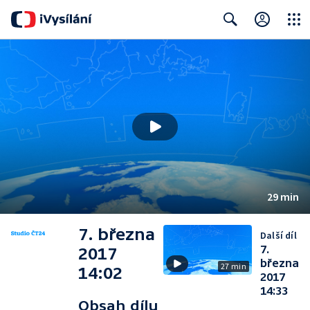
Close
Search
29 min
7. března
Další díl
7.
2017
března
27 min
14:02
2017
14:33
Obsah dílu