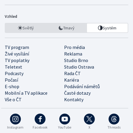
Vzhled
Světlý
Tmavý
Systém
TV program
Pro média
Živé vysílání
Reklama
TV poplatky
Studio Brno
Teletext
Studio Ostrava
Podcasty
Rada ČT
Počasí
Kariéra
E-shop
Podávání námětů
Mobilní a TV aplikace
Časté dotazy
Vše o ČT
Kontakty
Instagram
Facebook
YouTube
X
Threads