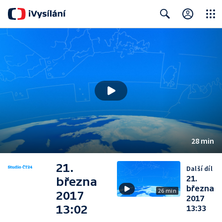
Close
Search
28 min
21.
Další díl
21.
března
března
26 min
2017
2017
13:02
13:33