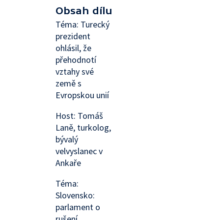
Obsah dílu
Téma: Turecký
prezident
ohlásil, že
přehodnotí
vztahy své
země s
Evropskou unií
Host: Tomáš
Laně, turkolog,
bývalý
velvyslanec v
Ankaře
Téma:
Slovensko:
parlament o
rušení