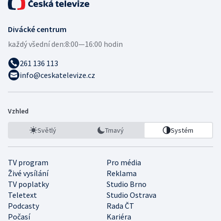
Divácké centrum
každý všední den:
8:00—16:00 hodin
261 136 113
info@ceskatelevize.cz
Vzhled
Světlý
Tmavý
Systém
TV program
Pro média
Živé vysílání
Reklama
TV poplatky
Studio Brno
Teletext
Studio Ostrava
Podcasty
Rada ČT
Počasí
Kariéra