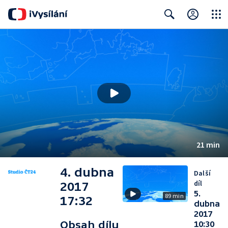
Close
Search
21 min
4. dubna
Další
díl
2017
5.
89 min
17:32
dubna
2017
Obsah dílu
10:30