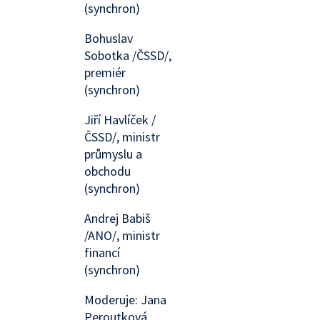
(synchron)
Bohuslav
Sobotka /ČSSD/,
premiér
(synchron)
Jiří Havlíček /
ČSSD/, ministr
průmyslu a
obchodu
(synchron)
Andrej Babiš
/ANO/, ministr
financí
(synchron)
Moderuje: Jana
Peroutková