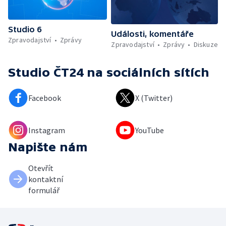
Studio 6
Události, komentáře
Zpravodajství
Zprávy
Zpravodajství
Zprávy
Diskuze
Studio ČT24
na sociálních sítích
Facebook
X (Twitter)
Instagram
YouTube
Napište nám
Otevřít
kontaktní
formulář