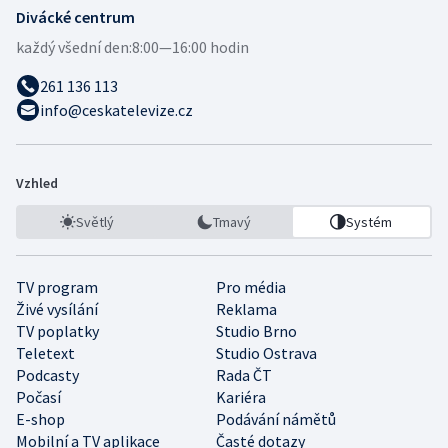
Divácké centrum
každý všední den:
8:00—16:00 hodin
261 136 113
info@ceskatelevize.cz
Vzhled
Světlý
Tmavý
Systém
TV program
Pro média
Živé vysílání
Reklama
TV poplatky
Studio Brno
Teletext
Studio Ostrava
Podcasty
Rada ČT
Počasí
Kariéra
E-shop
Podávání námětů
Mobilní a TV aplikace
Časté dotazy