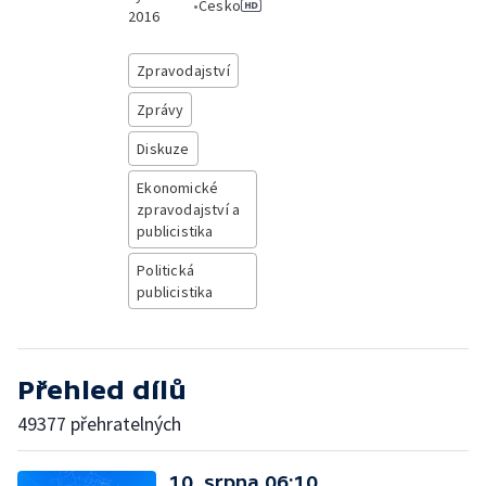
•
Česko
2016
Zpravodajství
Zprávy
Diskuze
Ekonomické
zpravodajství a
publicistika
Politická
publicistika
Přehled dílů
49377 přehratelných
10. srpna 06:10