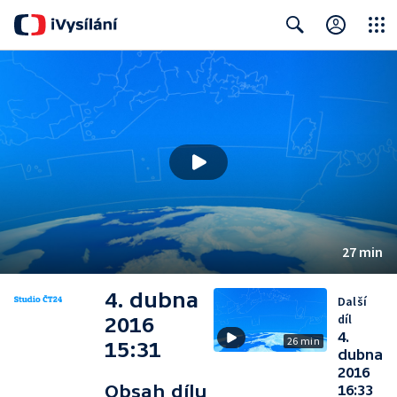
Close
Search
27 min
4. dubna
Další
díl
2016
4.
26 min
15:31
dubna
2016
Obsah dílu
16:33