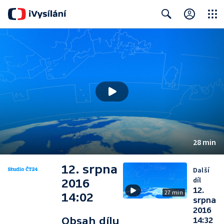
Close
Search
28 min
12. srpna
Další
díl
2016
12.
27 min
14:02
srpna
2016
Obsah dílu
14:32