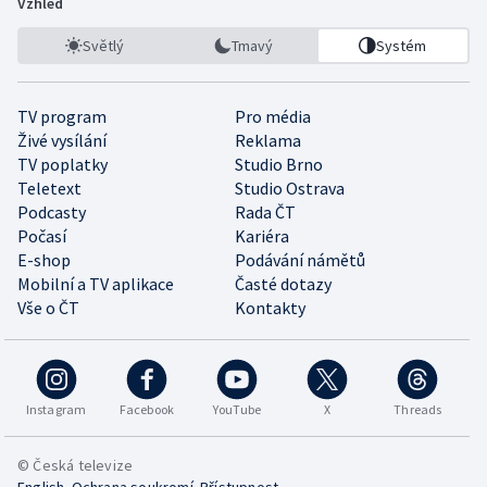
Vzhled
Světlý
Tmavý
Systém
TV program
Pro média
Živé vysílání
Reklama
TV poplatky
Studio Brno
Teletext
Studio Ostrava
Podcasty
Rada ČT
Počasí
Kariéra
E-shop
Podávání námětů
Mobilní a TV aplikace
Časté dotazy
Vše o ČT
Kontakty
Instagram
Facebook
YouTube
X
Threads
© Česká televize