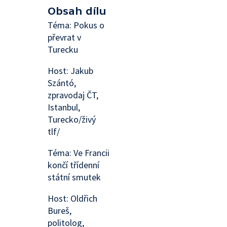
Obsah dílu
Téma: Pokus o
převrat v
Turecku
Host: Jakub
Szántó,
zpravodaj ČT,
Istanbul,
Turecko/živý
tlf/
Téma: Ve Francii
končí třídenní
státní smutek
Host: Oldřich
Bureš,
politolog,