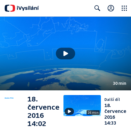
Close
Search
30 min
18.
Další díl
18.
července
července
26 min
2016
2016
14:02
14:33