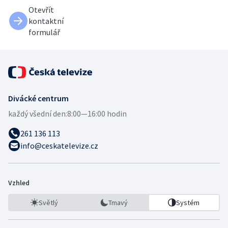
Otevřít
kontaktní
formulář
Divácké centrum
každý všední den:
8:00—16:00 hodin
261 136 113
info@ceskatelevize.cz
Vzhled
Světlý
Tmavý
Systém