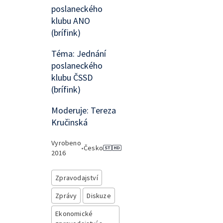
poslaneckého
klubu ANO
(brífink)
Téma: Jednání
poslaneckého
klubu ČSSD
(brífink)
Moderuje: Tereza
Kručinská
Vyrobeno
•
Česko
2016
Zpravodajství
Zprávy
Diskuze
Ekonomické