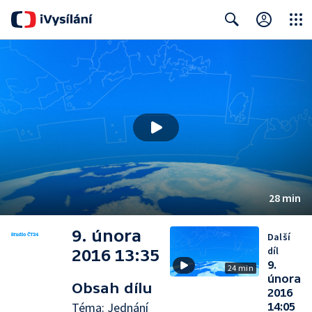
Close
Search
28 min
9. února
Další
díl
2016 13:35
9.
24 min
února
Obsah dílu
2016
Téma: Jednání
14:05