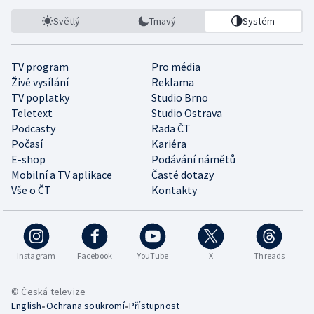
Světlý
Tmavý
Systém
TV program
Pro média
Živé vysílání
Reklama
TV poplatky
Studio Brno
Teletext
Studio Ostrava
Podcasty
Rada ČT
Počasí
Kariéra
E-shop
Podávání námětů
Mobilní a TV aplikace
Časté dotazy
Vše o ČT
Kontakty
Instagram
Facebook
YouTube
X
Threads
© Česká televize
•
•
English
Ochrana soukromí
Přístupnost