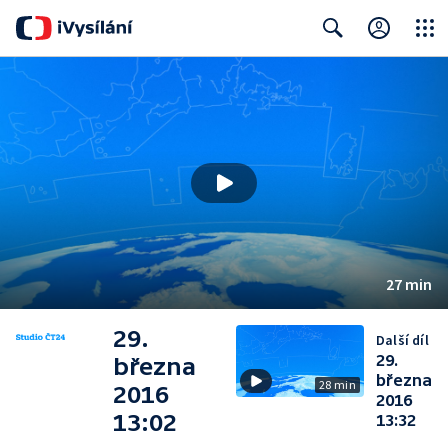
Close
Search
27 min
29.
Další díl
29.
března
března
28 min
2016
2016
13:02
13:32