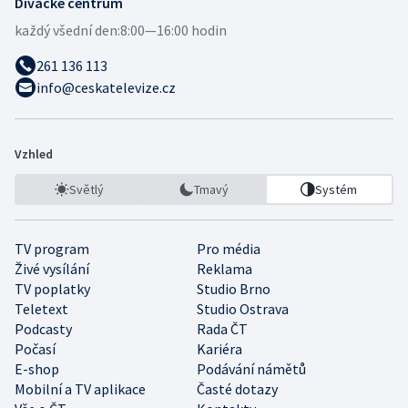
Divácké centrum
každý všední den:
8:00—16:00 hodin
261 136 113
info@ceskatelevize.cz
Vzhled
Světlý
Tmavý
Systém
TV program
Pro média
Živé vysílání
Reklama
TV poplatky
Studio Brno
Teletext
Studio Ostrava
Podcasty
Rada ČT
Počasí
Kariéra
E-shop
Podávání námětů
Mobilní a TV aplikace
Časté dotazy