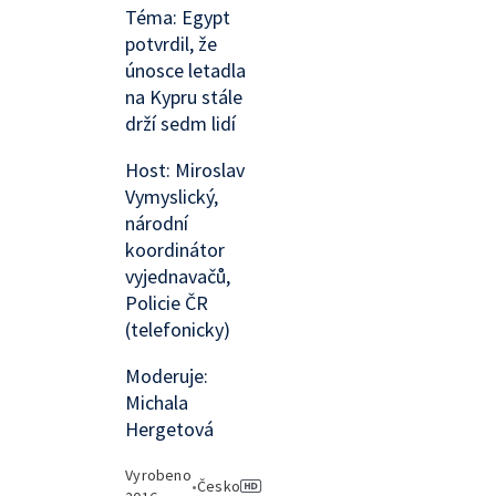
Téma: Egypt
potvrdil, že
únosce letadla
na Kypru stále
drží sedm lidí
Host: Miroslav
Vymyslický,
národní
koordinátor
vyjednavačů,
Policie ČR
(telefonicky)
Moderuje:
Michala
Hergetová
Vyrobeno
•
Česko