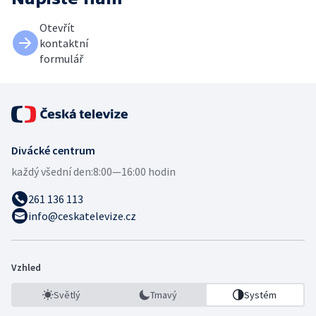
Otevřít
kontaktní
formulář
Divácké centrum
každý všední den:
8:00—16:00 hodin
261 136 113
info@ceskatelevize.cz
Vzhled
Světlý
Tmavý
Systém