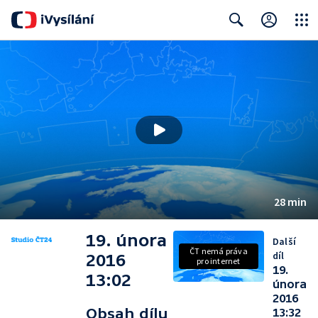
Close
Search
28 min
19. února
Další
ČT nemá práva
díl
2016
pro internet
19.
13:02
února
2016
Obsah dílu
13:32