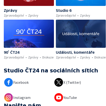
Zprávy
Studio 6
Zpravodajství
Zprávy
Zpravodajství
Zprávy
90’ ČT24
Události, komentáře
Zpravodajství
Zprávy
Diskuze
Zpravodajství
Zprávy
Diskuze
Studio ČT24
na sociálních sítích
Facebook
X (Twitter)
Instagram
YouTube
Napište nám