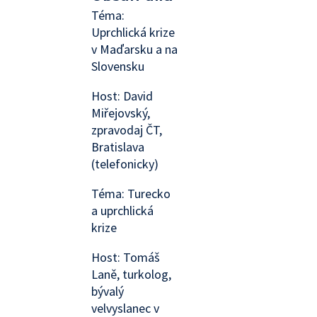
Téma:
Uprchlická krize
v Maďarsku a na
Slovensku
Host: David
Miřejovský,
zpravodaj ČT,
Bratislava
(telefonicky)
Téma: Turecko
a uprchlická
krize
Host: Tomáš
Laně, turkolog,
bývalý
velvyslanec v