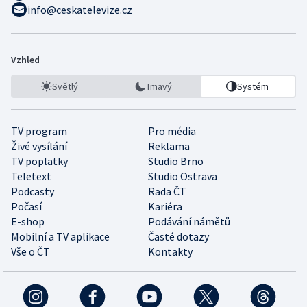
info@ceskatelevize.cz
Vzhled
Světlý
Tmavý
Systém
TV program
Pro média
Živé vysílání
Reklama
TV poplatky
Studio Brno
Teletext
Studio Ostrava
Podcasty
Rada ČT
Počasí
Kariéra
E-shop
Podávání námětů
Mobilní a TV aplikace
Časté dotazy
Vše o ČT
Kontakty