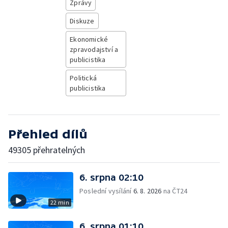
Zprávy
Diskuze
Ekonomické
zpravodajství a
publicistika
Politická
publicistika
Přehled dílů
49305 přehratelných
6. srpna 02:10
Poslední vysílání
6. 8. 2026
na ČT24
22 min
6. srpna 01:10