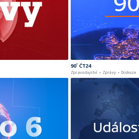
90’ ČT24
Zpravodajství
Zprávy
Diskuze