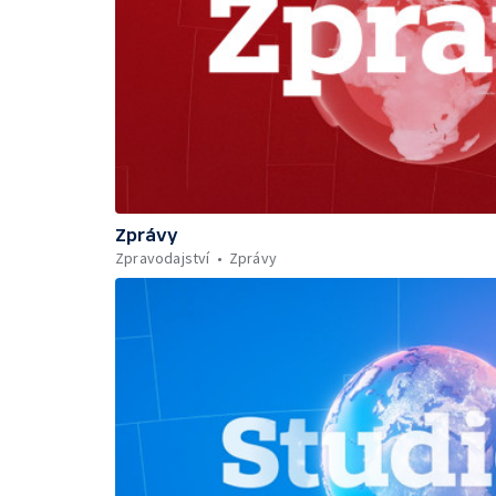
Zprávy
Zpravodajství
Zprávy