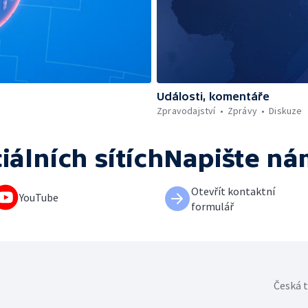
Události, komentáře
Zpravodajství
Zprávy
Diskuze
iálních sítích
Napište ná
Otevřít kontaktní
YouTube
formulář
Česká t