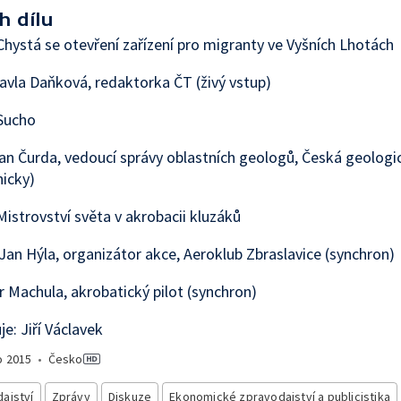
h dílu
hystá se otevření zařízení pro migranty ve Vyšních Lhotách
avla Daňková, redaktorka ČT (živý vstup)
Sucho
an Čurda, vedoucí správy oblastních geologů, Česká geologi
nicky)
istrovství světa v akrobacii kluzáků
Jan Hýla, organizátor akce, Aeroklub Zbraslavice (synchron)
r Machula, akrobatický pilot (synchron)
e: Jiří Václavek
o
2015
•
Česko
ajství
Zprávy
Diskuze
Ekonomické zpravodajství a publicistika