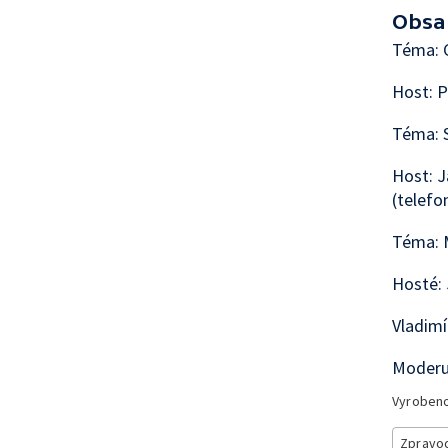
Obsa
Téma: C
Host: P
Téma: 
Host: J
(telefo
Téma: M
Hosté: 
Vladimí
Moderuj
Vyroben
Zpravod