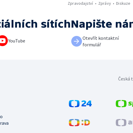
Zpravodajství
Zprávy
Diskuze
iálních sítích
Napište ná
Otevřít kontaktní
YouTube
formulář
Česká t
no
trava