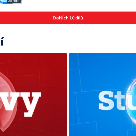
28 min
Dalších 10 dílů
í