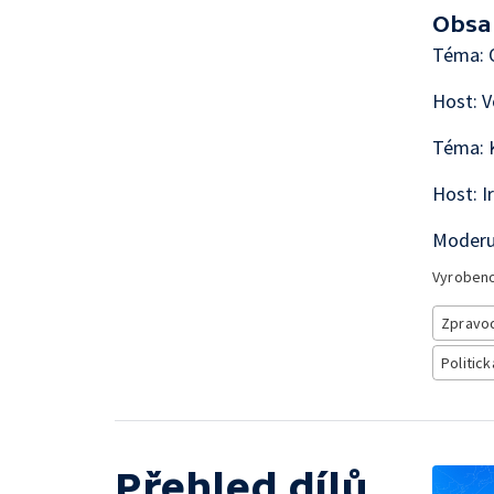
Obsa
Téma: O
Host: V
Téma: K
Host: I
Moderuj
Vyroben
Zpravod
Politick
Přehled dílů