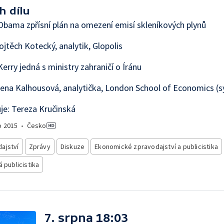
h dílu
bama zpřísní plán na omezení emisí skleníkových plynů
ojtěch Kotecký, analytik, Glopolis
erry jedná s ministry zahraničí o Íránu
rena Kalhousová, analytička, London School of Economics (s
e: Tereza Kručinská
o
2015
•
Česko
ajství
Zprávy
Diskuze
Ekonomické zpravodajství a publicistika
á publicistika
7. srpna 18:03