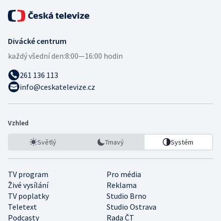
Divácké centrum
každý všední den:
8:00—16:00 hodin
261 136 113
info@ceskatelevize.cz
Vzhled
Světlý
Tmavý
Systém
TV program
Pro média
Živé vysílání
Reklama
TV poplatky
Studio Brno
Teletext
Studio Ostrava
Podcasty
Rada ČT