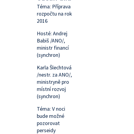
Téma: Příprava
rozpočtu na rok
2016
Hosté: Andrej
Babiš /ANO/,
ministr financí
(synchron)
Karla Šlechtová
/nestr. za ANO/,
ministryně pro
místní rozvoj
(synchron)
Téma: V noci
bude možné
pozorovat
perseidy