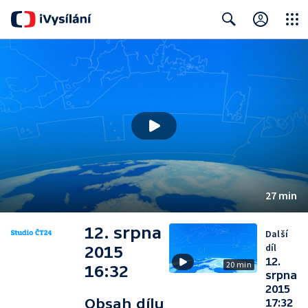
Close
Search
27 min
12. srpna
Další
díl
2015
12.
20 min
16:32
srpna
2015
Obsah dílu
17:32