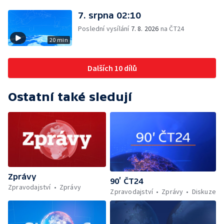
7. srpna 02:10
Poslední vysílání
7. 8. 2026
na ČT24
20 min
Dalších 10 dílů
Ostatní také sledují
Zprávy
90’ ČT24
Zpravodajství
Zprávy
Zpravodajství
Zprávy
Diskuze