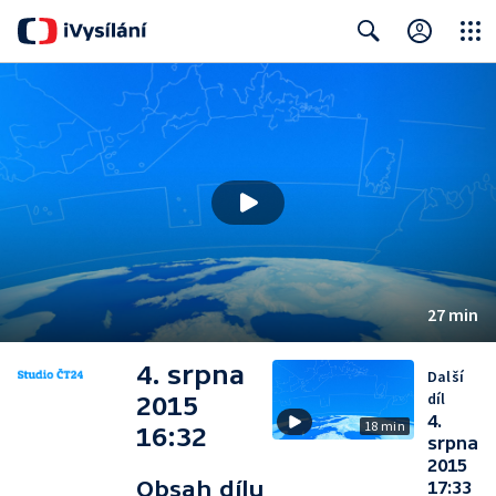
Close
Search
27 min
4. srpna
Další
díl
2015
4.
18 min
16:32
srpna
2015
Obsah dílu
17:33