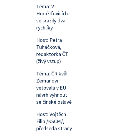
Téma: V
Horažďovicích
se srazily dva
rychlíky
Host: Petra
Tuháčková,
redaktorka ČT
(živý vstup)
Téma: ČR kvůli
Zemanovi
vetovala v EU
návrh vyhnout
se čínské oslavě
Host: Vojtěch
Filip /KSČM/,
předseda strany