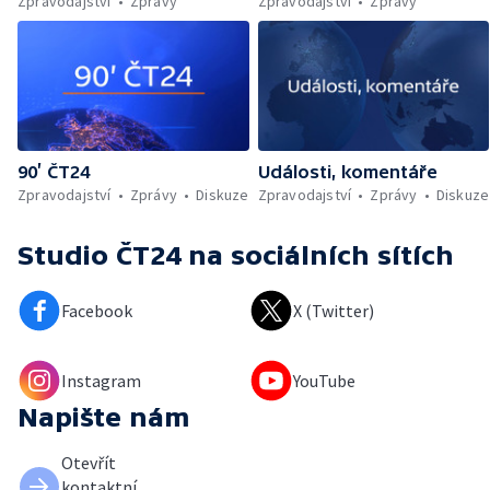
Zpravodajství
Zprávy
Zpravodajství
Zprávy
90’ ČT24
Události, komentáře
Zpravodajství
Zprávy
Diskuze
Zpravodajství
Zprávy
Diskuze
Studio ČT24
na sociálních sítích
Facebook
X (Twitter)
Instagram
YouTube
Napište nám
Otevřít
kontaktní