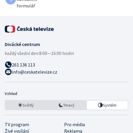
formulář
Divácké centrum
každý všední den:
8:00—16:00 hodin
261 136 113
info@ceskatelevize.cz
Vzhled
Světlý
Tmavý
Systém
TV program
Pro média
Živé vysílání
Reklama