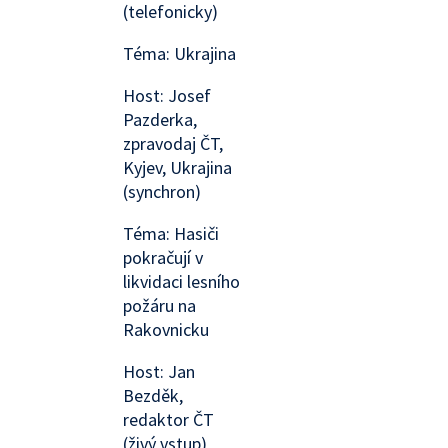
(telefonicky)
Téma: Ukrajina
Host: Josef
Pazderka,
zpravodaj ČT,
Kyjev, Ukrajina
(synchron)
Téma: Hasiči
pokračují v
likvidaci lesního
požáru na
Rakovnicku
Host: Jan
Bezděk,
redaktor ČT
(živý vstup)