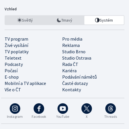
Vzhled
Světlý
Tmavý
Systém
TV program
Pro média
Živé vysílání
Reklama
TV poplatky
Studio Brno
Teletext
Studio Ostrava
Podcasty
Rada ČT
Počasí
Kariéra
E-shop
Podávání námětů
Mobilní a TV aplikace
Časté dotazy
Vše o ČT
Kontakty
Instagram
Facebook
YouTube
X
Threads