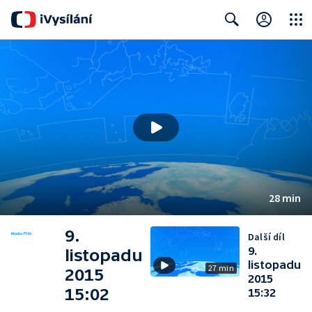
Close
Search
28 min
9.
Další díl
9.
listopadu
listopadu
27 min
2015
2015
15:02
15:32