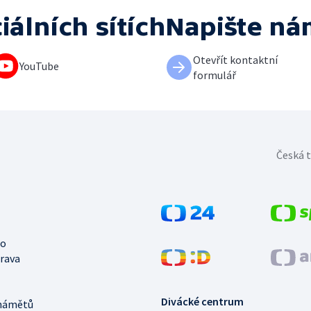
iálních sítích
Napište ná
Otevřít kontaktní
YouTube
formulář
Česká t
no
trava
Divácké centrum
námětů