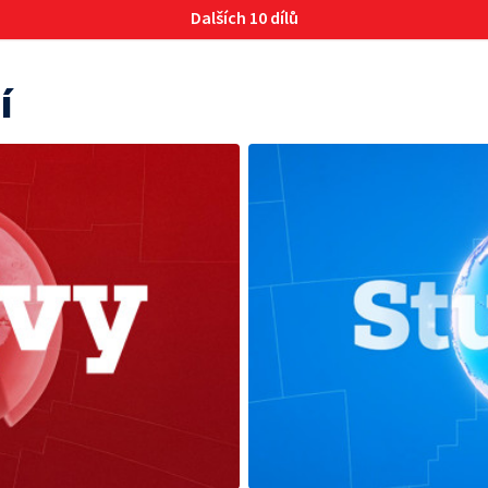
Dalších 10 dílů
í