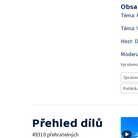
Obsa
Téma: 
Téma: V
Host: D
Moderuj
Vyroben
Zpravod
Politick
Přehled dílů
49310 přehratelných