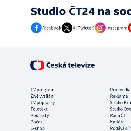
Studio ČT24
na soc
Facebook
X (Twitter)
Instagram
TV program
Pro média
Živé vysílání
Reklama
TV poplatky
Studio Br
Teletext
Studio Os
Podcasty
Rada ČT
Počasí
Kariéra
E-shop
Podávání 