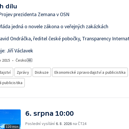
h dílu
Projev prezidenta Zemana v OSN
láda jedná o novele zákona o veřejných zakázkách
avid Ondráčka, ředitel české pobočky, Transparency Internat
e: Jiří Václavek
o
2015
•
Česko
ajství
Zprávy
Diskuze
Ekonomické zpravodajství a publicistika
á publicistika
6. srpna 10:00
Poslední vysílání
6. 8. 2026
na ČT24
120 min