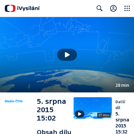
Close
Search
28 min
5. srpna
Další
díl
2015
5.
27 min
15:02
srpna
2015
Obsah dílu
15:32