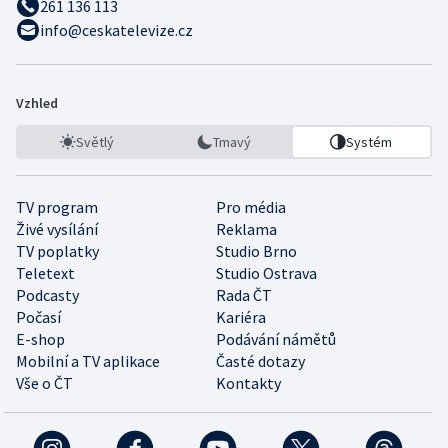
261 136 113
info@ceskatelevize.cz
Vzhled
Světlý
Tmavý
Systém
TV program
Pro média
Živé vysílání
Reklama
TV poplatky
Studio Brno
Teletext
Studio Ostrava
Podcasty
Rada ČT
Počasí
Kariéra
E-shop
Podávání námětů
Mobilní a TV aplikace
Časté dotazy
Vše o ČT
Kontakty