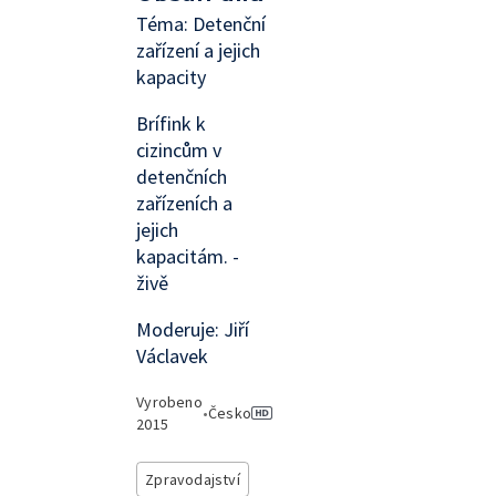
Téma: Detenční
zařízení a jejich
kapacity
Brífink k
cizincům v
detenčních
zařízeních a
jejich
kapacitám. -
živě
Moderuje: Jiří
Václavek
Vyrobeno
•
Česko
2015
Zpravodajství