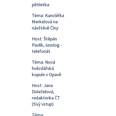
pětiletka
Téma: Kancléřka
Merkelová na
návštěvě Číny
Host: Štěpán
Pavlík, sinolog -
telefonát
Téma: Nová
hvězdářská
kopule v Opavě
Host: Jana
Doleželová,
redaktorka ČT
(živý vstup)
Téma: