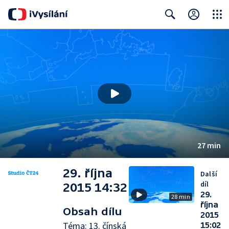
Close
Search
27 min
29. října
Další
díl
2015 14:32
29.
28 min
října
Obsah dílu
2015
Téma: 13. čínská
15:02