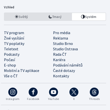
Vzhled
Světlý
Tmavý
Systém
TV program
Pro média
Živé vysílání
Reklama
TV poplatky
Studio Brno
Teletext
Studio Ostrava
Podcasty
Rada ČT
Počasí
Kariéra
E-shop
Podávání námětů
Mobilní a TV aplikace
Časté dotazy
Vše o ČT
Kontakty
Instagram
Facebook
YouTube
X
Threads