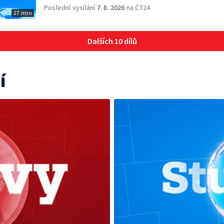
Poslední vysílání
7. 8. 2026
na ČT24
27 min
Dalších 10 dílů
í