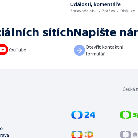
Události, komentáře
Zpravodajství
Zprávy
Diskuze
iálních sítích
Napište ná
Otevřít kontaktní
YouTube
formulář
Česká t
no
trava