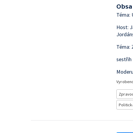
Obsa
Téma: U
Host: J
Jordáns
Téma: 
sestřih
Moderuj
Vyroben
Zpravod
Politick