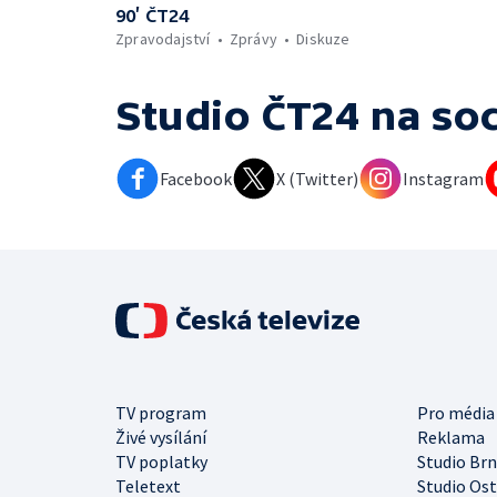
90’ ČT24
Zpravodajství
Zprávy
Diskuze
Studio ČT24
na soc
Facebook
X (Twitter)
Instagram
TV program
Pro média
Živé vysílání
Reklama
TV poplatky
Studio Br
Teletext
Studio Os