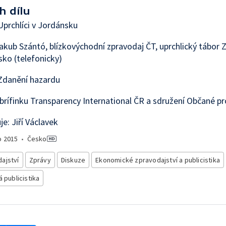
h dílu
prchlíci v Jordánsku
akub Szántó, blízkovýchodní zpravodaj ČT, uprchlický tábor Z
ko (telefonicky)
Zdanění hazardu
 brífinku Transparency International ČR a sdružení Občané pr
e: Jiří Václavek
o
2015
•
Česko
ajství
Zprávy
Diskuze
Ekonomické zpravodajství a publicistika
á publicistika