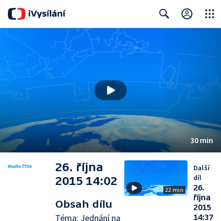
Close
Search
30 min
26. října
Další
díl
2015 14:02
26.
22 min
října
Obsah dílu
2015
Téma: Jednání na
14:37