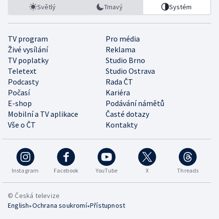
Světlý
Tmavý
Systém
TV program
Pro média
Živé vysílání
Reklama
TV poplatky
Studio Brno
Teletext
Studio Ostrava
Podcasty
Rada ČT
Počasí
Kariéra
E-shop
Podávání námětů
Mobilní a TV aplikace
Časté dotazy
Vše o ČT
Kontakty
Instagram
Facebook
YouTube
X
Threads
© Česká televize
•
•
English
Ochrana soukromí
Přístupnost