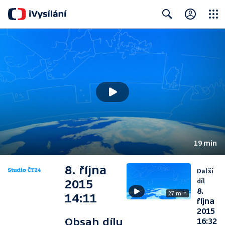
Close
Search
19 min
8. října
Další
díl
2015
8.
27 min
14:11
října
2015
Obsah dílu
16:32