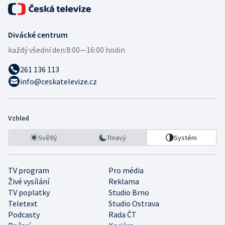
Divácké centrum
každý všední den:
8:00—16:00 hodin
261 136 113
info@ceskatelevize.cz
Vzhled
Světlý
Tmavý
Systém
TV program
Pro média
Živé vysílání
Reklama
TV poplatky
Studio Brno
Teletext
Studio Ostrava
Podcasty
Rada ČT