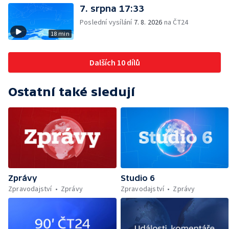
7. srpna 17:33
Poslední vysílání
7. 8. 2026
na ČT24
18 min
Dalších 10 dílů
Ostatní také sledují
Zprávy
Studio 6
Zpravodajství
Zprávy
Zpravodajství
Zprávy