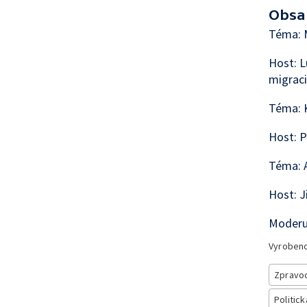
Obsa
Téma: 
Host: L
migraci
Téma: K
Host: P
Téma: A
Host: J
Moderuj
Vyroben
Zpravod
Politick