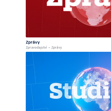
Zprávy
Zpravodajství
Zprávy