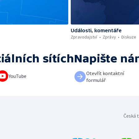
Události, komentáře
Zpravodajství
Zprávy
Diskuze
iálních sítích
Napište ná
Otevřít kontaktní
YouTube
formulář
Česká t