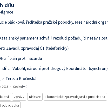
h dílu
Migrace
ucie Sládková, ředitelka pražské pobočky, Mezinárodní orga
atalánský parlament schválil rezoluci požadující nezávislost
etr Zavadil, zpravodaj ČT (telefonicky)
kční plán proti hazardu
indřich Vobořil, národní protidrogový koordinátor (synchron)
e: Tereza Kručinská
o
2015
•
Česko
ajství
Zprávy
Diskuze
Ekonomické zpravodajství a publicistika
á publicistika