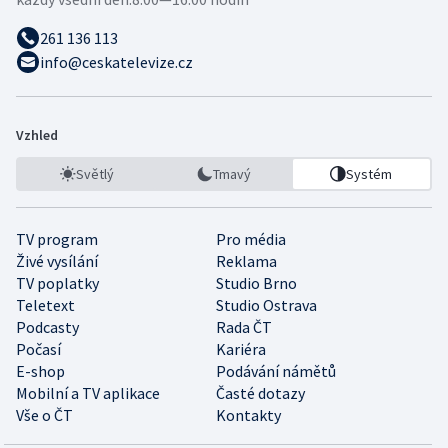
261 136 113
info@ceskatelevize.cz
Vzhled
Světlý
Tmavý
Systém
TV program
Pro média
Živé vysílání
Reklama
TV poplatky
Studio Brno
Teletext
Studio Ostrava
Podcasty
Rada ČT
Počasí
Kariéra
E-shop
Podávání námětů
Mobilní a TV aplikace
Časté dotazy
Vše o ČT
Kontakty