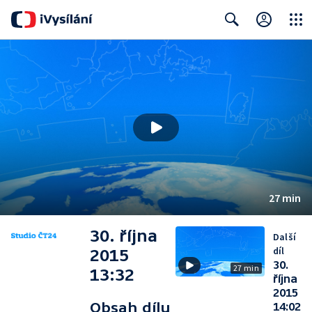
Close
Search
27 min
30. října
Další
díl
2015
30.
27 min
13:32
října
2015
Obsah dílu
14:02