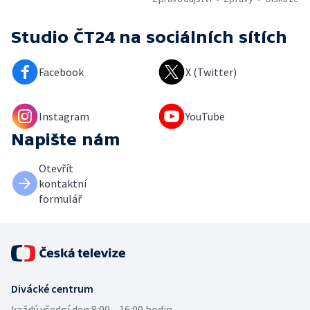
Studio ČT24
na sociálních sítích
Facebook
X (Twitter)
Instagram
YouTube
Napište nám
Otevřít
kontaktní
formulář
Divácké centrum
každý všední den:
8:00—16:00 hodin