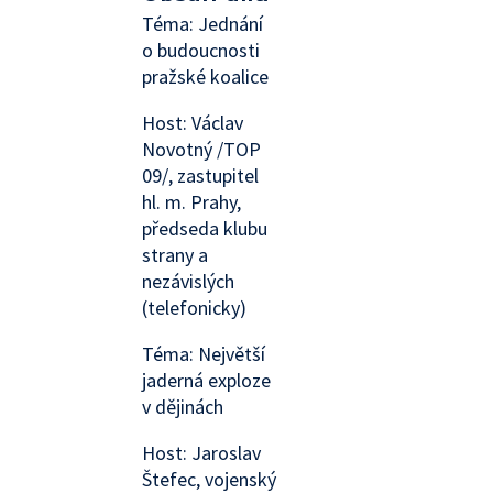
Téma: Jednání
o budoucnosti
pražské koalice
Host: Václav
Novotný /TOP
09/, zastupitel
hl. m. Prahy,
předseda klubu
strany a
nezávislých
(telefonicky)
Téma: Největší
jaderná exploze
v dějinách
Host: Jaroslav
Štefec, vojenský