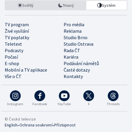
Světlý
Tmavý
Systém
TV program
Pro média
Živé vysílání
Reklama
TV poplatky
Studio Brno
Teletext
Studio Ostrava
Podcasty
Rada ČT
Počasí
Kariéra
E-shop
Podávání námětů
Mobilní a TV aplikace
Časté dotazy
Vše o ČT
Kontakty
Instagram
Facebook
YouTube
X
Threads
© Česká televize
•
•
English
Ochrana soukromí
Přístupnost