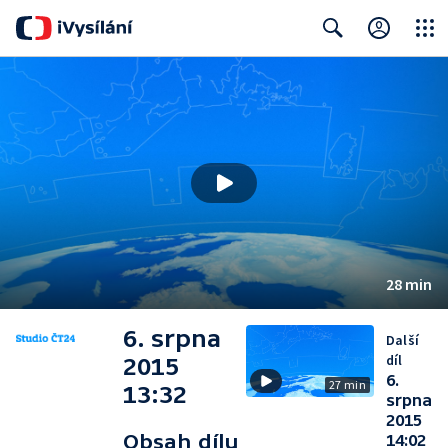
Close
Search
28 min
6. srpna
Další
díl
2015
6.
27 min
13:32
srpna
2015
Obsah dílu
14:02