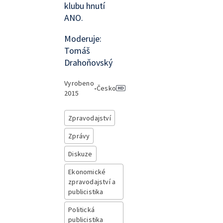
klubu hnutí
ANO.
Moderuje:
Tomáš
Drahoňovský
Vyrobeno
•
Česko
2015
Zpravodajství
Zprávy
Diskuze
Ekonomické
zpravodajství a
publicistika
Politická
publicistika