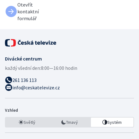
Otevřít
kontaktní
formulář
Divácké centrum
každý všední den:
8:00—16:00 hodin
261 136 113
info@ceskatelevize.cz
Vzhled
Světlý
Tmavý
Systém