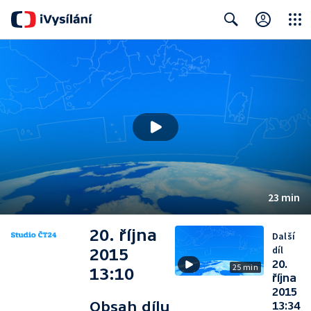
Close
Search
23 min
20. října
Další
díl
2015
20.
25 min
13:10
října
2015
Obsah dílu
13:34