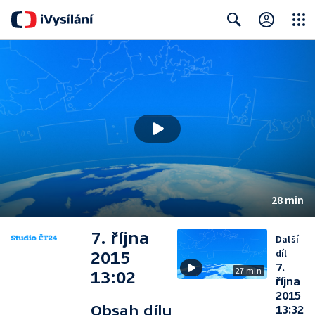
Close
Search
28 min
7. října
Další
díl
2015
7.
27 min
13:02
října
2015
Obsah dílu
13:32