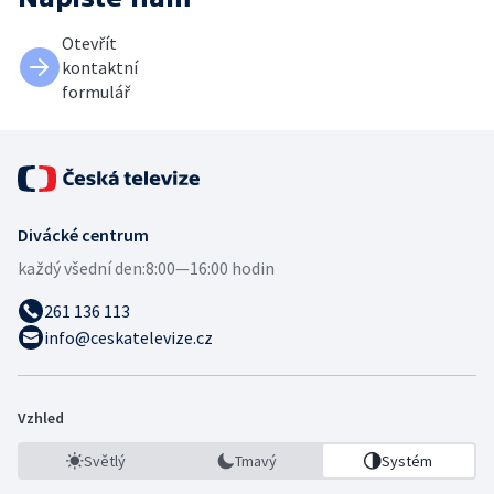
Otevřít
kontaktní
formulář
Divácké centrum
každý všední den:
8:00—16:00 hodin
261 136 113
info@ceskatelevize.cz
Vzhled
Světlý
Tmavý
Systém