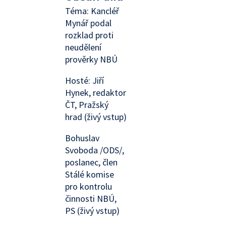
Téma: Kancléř
Mynář podal
rozklad proti
neudělení
prověrky NBÚ
Hosté: Jiří
Hynek, redaktor
ČT, Pražský
hrad (živý vstup)
Bohuslav
Svoboda /ODS/,
poslanec, člen
Stálé komise
pro kontrolu
činnosti NBÚ,
PS (živý vstup)