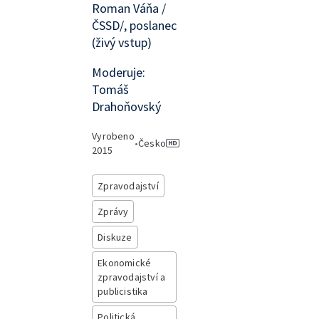
Roman Váňa /
ČSSD/, poslanec
(živý vstup)
Moderuje:
Tomáš
Drahoňovský
Vyrobeno
•
Česko
2015
Zpravodajství
Zprávy
Diskuze
Ekonomické
zpravodajství a
publicistika
Politická