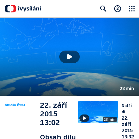
Close
Search
28 min
22. září
Další
díl
2015
22.
28 min
13:02
září
2015
Obsah dílu
13:32