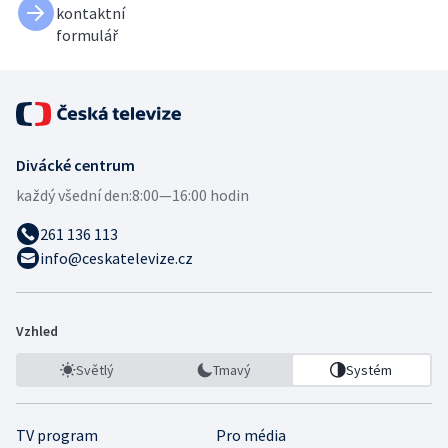
kontaktní
formulář
Divácké centrum
každý všední den:
8:00—16:00 hodin
261 136 113
info@ceskatelevize.cz
Vzhled
Světlý
Tmavý
Systém
TV program
Pro média