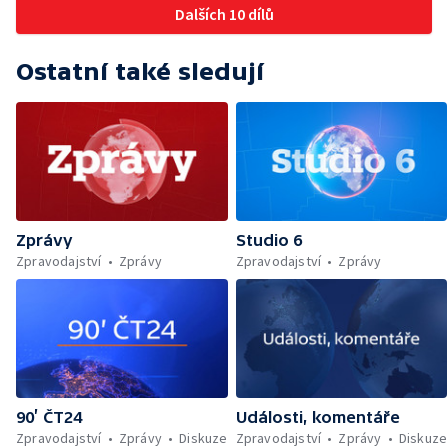
Dalších 10 dílů
Ostatní také sledují
Zprávy
Studio 6
Zpravodajství
Zprávy
Zpravodajství
Zprávy
90’ ČT24
Události, komentáře
Zpravodajství
Zprávy
Diskuze
Zpravodajství
Zprávy
Diskuze