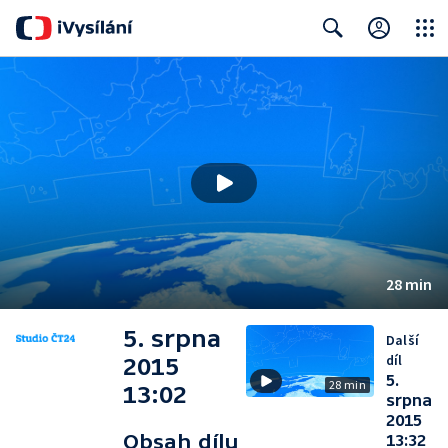
Close
Search
28 min
5. srpna
Další
díl
2015
5.
28 min
13:02
srpna
2015
Obsah dílu
13:32