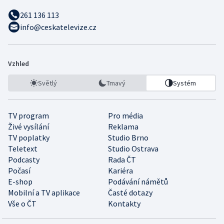
261 136 113
info@ceskatelevize.cz
Vzhled
Světlý
Tmavý
Systém
TV program
Pro média
Živé vysílání
Reklama
TV poplatky
Studio Brno
Teletext
Studio Ostrava
Podcasty
Rada ČT
Počasí
Kariéra
E-shop
Podávání námětů
Mobilní a TV aplikace
Časté dotazy
Vše o ČT
Kontakty