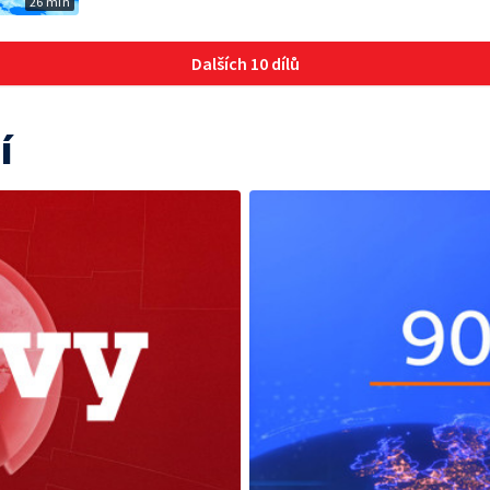
26 min
Dalších 10 dílů
í