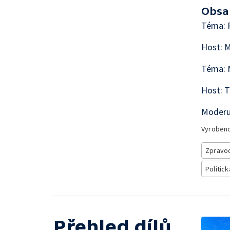
Obsa
Téma: 
Host: M
Téma: M
Host: T
Moderu
Vyroben
Zpravod
Politick
Přehled dílů