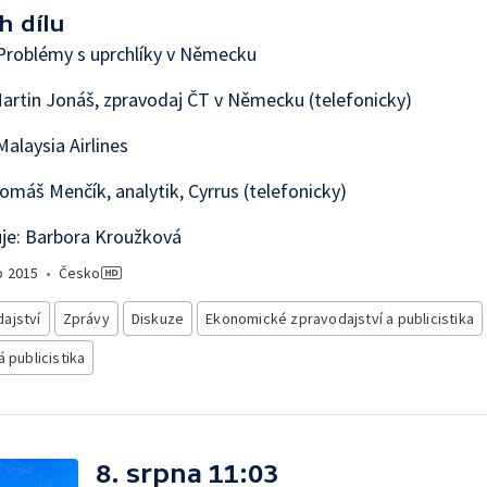
h dílu
Problémy s uprchlíky v Německu
artin Jonáš, zpravodaj ČT v Německu (telefonicky)
alaysia Airlines
omáš Menčík, analytik, Cyrrus (telefonicky)
je: Barbora Kroužková
o
2015
•
Česko
ajství
Zprávy
Diskuze
Ekonomické zpravodajství a publicistika
á publicistika
8. srpna 11:03