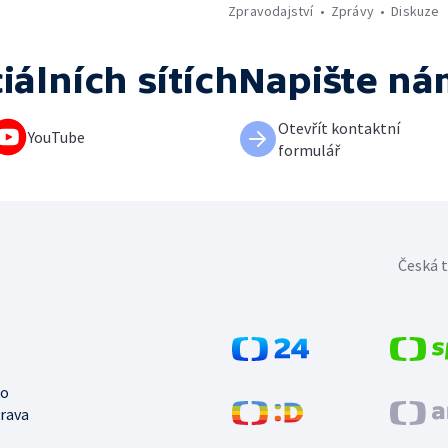
Zpravodajství
Zprávy
Diskuze
iálních sítích
Napište ná
Otevřít kontaktní
YouTube
formulář
Česká t
no
trava