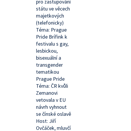
pro zastupování
státu ve věcech
majetkových
(telefonicky)
Téma: Prague
Pride Brífink k
festivalu s gay,
lesbickou,
bisexuální a
transgender
tematikou
Prague Pride
Téma: ČR kvůli
Zemanovi
vetovala v EU
návrh vyhnout
se čínské oslavě
Host: Jiří
Ovčáček, mluvčí