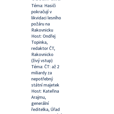
Téma: Hasiči
pokračují v
likvidaci lesního
požáru na
Rakovnicku
Host: Ondřej
Topinka,
redaktor ČT,
Rakovnicko
(živý vstup)
Téma: ČT: až 2
miliardy za
nepotřebný
státní majetek
Host: Kateřina
Arajmu,
generální
ředitelka, Úřad