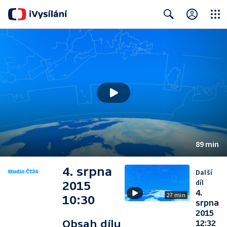
Close
Search
89 min
4. srpna
Další
díl
2015
4.
27 min
10:30
srpna
2015
Obsah dílu
12:32