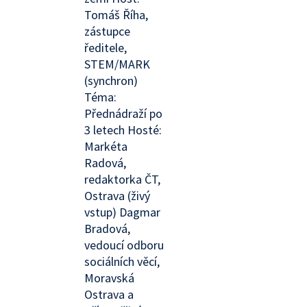
Tomáš Říha,
zástupce
ředitele,
STEM/MARK
(synchron)
Téma:
Přednádraží po
3 letech Hosté:
Markéta
Radová,
redaktorka ČT,
Ostrava (živý
vstup) Dagmar
Bradová,
vedoucí odboru
sociálních věcí,
Moravská
Ostrava a