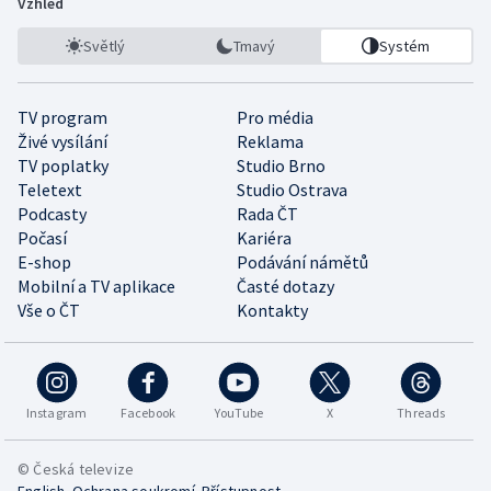
Vzhled
Světlý
Tmavý
Systém
TV program
Pro média
Živé vysílání
Reklama
TV poplatky
Studio Brno
Teletext
Studio Ostrava
Podcasty
Rada ČT
Počasí
Kariéra
E-shop
Podávání námětů
Mobilní a TV aplikace
Časté dotazy
Vše o ČT
Kontakty
Instagram
Facebook
YouTube
X
Threads
© Česká televize