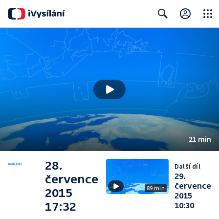
Close
Search
21 min
28.
Další díl
29.
července
července
89 min
2015
2015
17:32
10:30