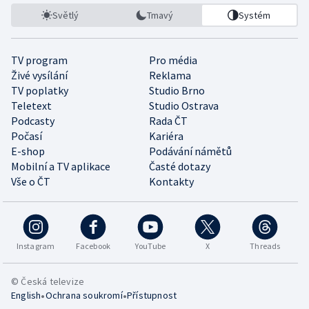
Světlý
Tmavý
Systém
TV program
Pro média
Živé vysílání
Reklama
TV poplatky
Studio Brno
Teletext
Studio Ostrava
Podcasty
Rada ČT
Počasí
Kariéra
E-shop
Podávání námětů
Mobilní a TV aplikace
Časté dotazy
Vše o ČT
Kontakty
Instagram
Facebook
YouTube
X
Threads
© Česká televize
•
•
English
Ochrana soukromí
Přístupnost