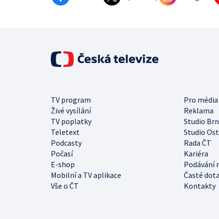
TV program
Pro média
Živé vysílání
Reklama
TV poplatky
Studio Br
Teletext
Studio Os
Podcasty
Rada ČT
Počasí
Kariéra
E-shop
Podávání 
Mobilní a TV aplikace
Časté dot
Vše o ČT
Kontakty