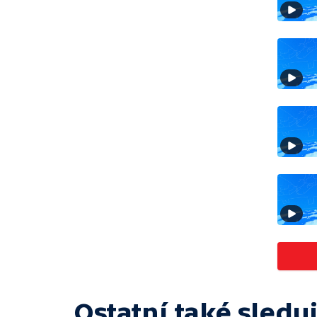
Ostatní také sleduj