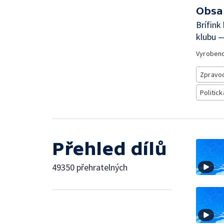
Obsa
Brífink
klubu —
Vyroben
Zpravod
Politick
Přehled dílů
49350 přehratelných