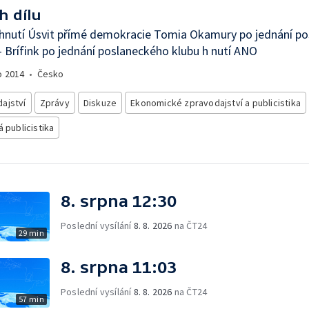
h dílu
 hnutí Úsvit přímé demokracie Tomia Okamury po jednání p
 Brífink po jednání poslaneckého klubu h nutí ANO
o
2014
•
Česko
ajství
Zprávy
Diskuze
Ekonomické zpravodajství a publicistika
á publicistika
8. srpna 12:30
Poslední vysílání
8. 8. 2026
na ČT24
29 min
8. srpna 11:03
Poslední vysílání
8. 8. 2026
na ČT24
57 min