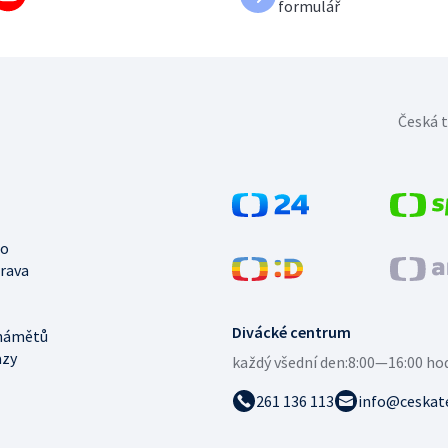
formulář
Česká t
no
trava
Divácké centrum
námětů
azy
každý všední den:
8:00—16:00 ho
261 136 113
info@ceskate