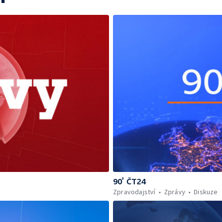
90’ ČT24
Zpravodajství
Zprávy
Diskuze