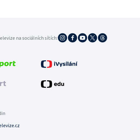
elevize na sociálních sítích:
din
levize.cz