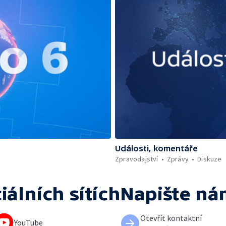
Události, komentáře
Zpravodajství
Zprávy
Diskuze
iálních sítích
Napište ná
Otevřít kontaktní
YouTube