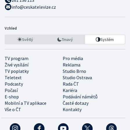
261 136 113
info@ceskatelevize.cz
Vzhled
Světlý
Tmavý
Systém
TV program
Pro média
Živé vysílání
Reklama
TV poplatky
Studio Brno
Teletext
Studio Ostrava
Podcasty
Rada ČT
Počasí
Kariéra
E-shop
Podávání námětů
Mobilní a TV aplikace
Časté dotazy
Vše o ČT
Kontakty