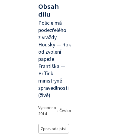
Obsah
dílu
Policie má
podezřelého
z vraždy
Housky — Rok
od zvolení
papeže
Františka —
Brífink
ministryně
spravedlnosti
(živě)
Vyrobeno
•
Česko
2014
Zpravodajství