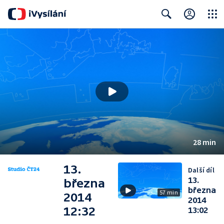
Close
Search
28 min
13.
Další díl
13.
března
března
57 min
2014
2014
12:32
13:02