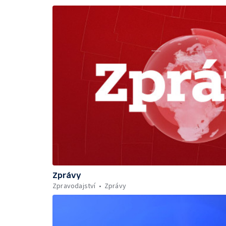
Zprávy
Zpravodajství
Zprávy