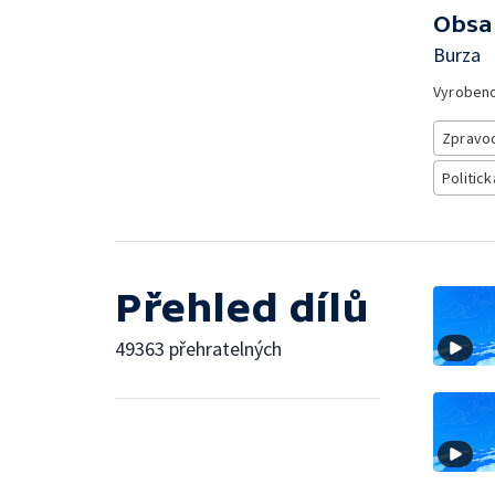
Obsa
Burza
Vyroben
Zpravod
Politick
Přehled dílů
49363 přehratelných