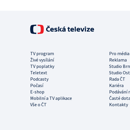
TV program
Pro média
Živé vysílání
Reklama
TV poplatky
Studio Br
Teletext
Studio Os
Podcasty
Rada ČT
Počasí
Kariéra
E-shop
Podávání 
Mobilní a TV aplikace
Časté dot
Vše o ČT
Kontakty