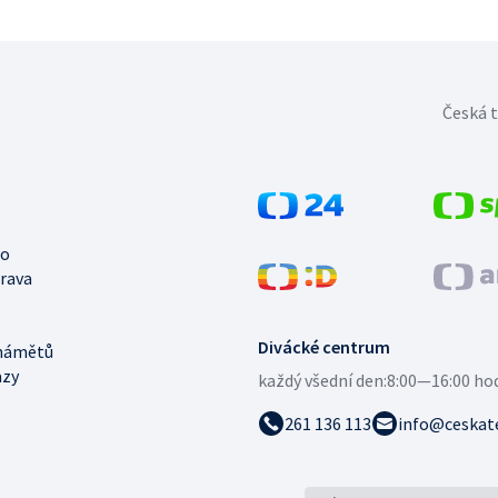
Česká t
no
trava
Divácké centrum
námětů
azy
každý všední den:
8:00—16:00 ho
261 136 113
info@ceskate