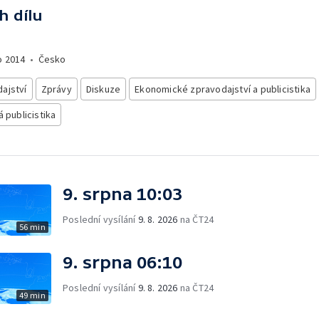
h dílu
o
2014
•
Česko
ajství
Zprávy
Diskuze
Ekonomické zpravodajství a publicistika
á publicistika
9. srpna 10:03
Poslední vysílání
9. 8. 2026
na ČT24
56 min
9. srpna 06:10
Poslední vysílání
9. 8. 2026
na ČT24
49 min