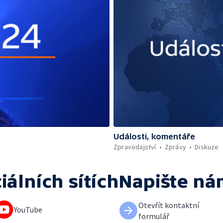
Události, komentáře
Zpravodajství
Zprávy
Diskuze
iálních sítích
Napište ná
Otevřít kontaktní
YouTube
formulář