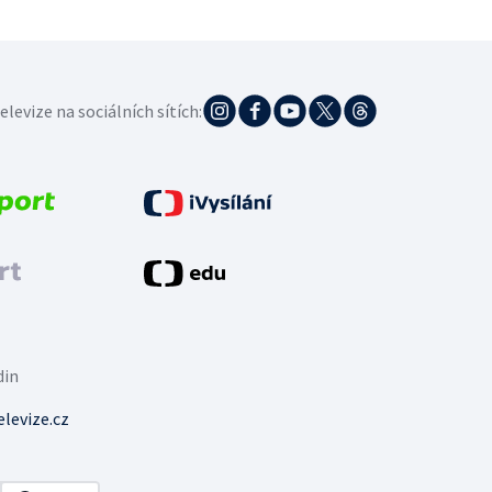
elevize na sociálních sítích:
din
levize.cz