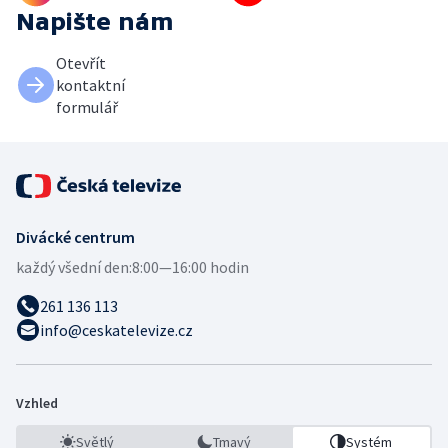
Napište nám
Otevřít
kontaktní
formulář
Divácké centrum
každý všední den:
8:00—16:00 hodin
261 136 113
info@ceskatelevize.cz
Vzhled
Světlý
Tmavý
Systém