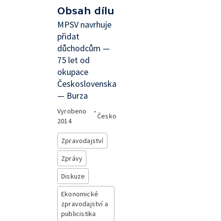
Obsah dílu
MPSV navrhuje
přidat
důchodcům —
75 let od
okupace
Československa
— Burza
Vyrobeno
•
Česko
2014
Zpravodajství
Zprávy
Diskuze
Ekonomické
zpravodajství a
publicistika