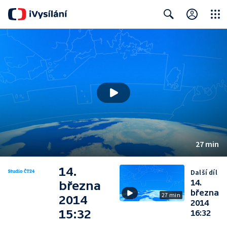
Close
Search
27 min
14.
Další díl
14.
března
března
27 min
2014
2014
15:32
16:32